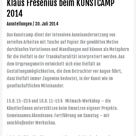
Klaus Fresenius beim KUNSTCAMP
Klaus
Fresenius
2014
beim
KUNSTCAMP
Ausstellungen
/
30. Juli 2014
2014
Das Kunstcamp dient der intensiven Auseinandersetzung von
seriellen Arbeiten mit Tusche auf Papier. Die gewählten Motive
durchlaufen Variationen und Wandlungen und können als Metaphern
für die Vielfalt in der Transkulturalität interpretiert werden. Aus
dem Ursprungsmotiv entwickelt sich eine Vielfalt an
Gestaltungsmöglichkeiten, die dem Betrachter vor Augen führt,
dass Vielfalt immer Zugewinn bedeutet, in der Kunst wie im
gesellschaftlichen Miteinander.
15.8. 15–23 h und 16.8. 11–15 h Mitmach-Workshop – die
Künstler/innen unterstützen beim Umsetzen eigener Projekte.
Gemeinsames Abendessen. Fortführung am Samstag – mit
anschließender Werkschau.