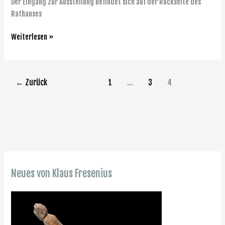
Der Eingang zur Ausstellung befindet sich auf der Rückseite des
Rathauses
Weiterlesen »
←
Zurück
1
…
3
4
Neues von Klaus Fresenius