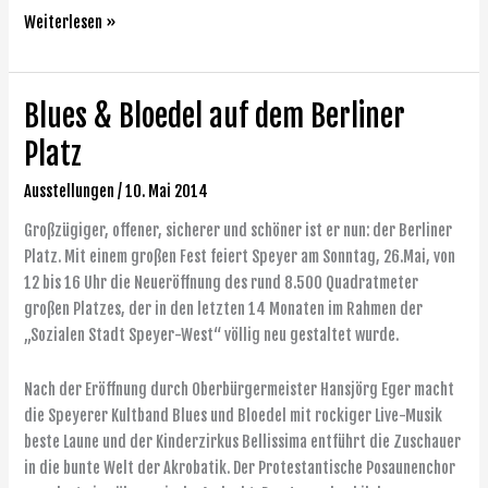
Weiterlesen »
Blues & Bloedel auf dem Berliner
Blues
&
Platz
Bloedel
auf
Ausstellungen
/
10. Mai 2014
dem
Großzügiger, offener, sicherer und schöner ist er nun: der Berliner
Berliner
Platz. Mit einem großen Fest feiert Speyer am Sonntag, 26.Mai, von
Platz
12 bis 16 Uhr die Neueröffnung des rund 8.500 Quadratmeter
großen Platzes, der in den letzten 14 Monaten im Rahmen der
„Sozialen Stadt Speyer-West“ völlig neu gestaltet wurde.
Nach der Eröffnung durch Oberbürgermeister Hansjörg Eger macht
die Speyerer Kultband Blues und Bloedel mit rockiger Live-Musik
beste Laune und der Kinderzirkus Bellissima entführt die Zuschauer
in die bunte Welt der Akrobatik. Der Protestantische Posaunenchor