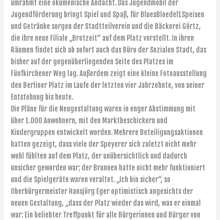
umrahmt eine ökumenische Andacht. Das Jugendmobil der
Jugendförderung bringt Spiel und Spaß, für BluesBloedel1Speisen
und Getränke sorgen der Stadtteilverein und die Bäckerei Görtz,
die ihre neue Filiale „Brotzeit“ auf dem Platz vorstellt. In ihren
Räumen findet sich ab sofort auch das Büro der Sozialen Stadt, das
bisher auf der gegenüberliegenden Seite des Platzes im
Fünfkirchener Weg lag. Außerdem zeigt eine kleine Fotoausstellung
den Berliner Platz im Laufe der letzten vier Jahrzehnte, von seiner
Entstehung bis heute.
Die Pläne für die Neugestaltung waren in enger Abstimmung mit
über 1.000 Anwohnern, mit den Marktbeschickern und
Kindergruppen entwickelt worden. Mehrere Beteiligungsaktionen
hatten gezeigt, dass viele der Speyerer sich zuletzt nicht mehr
wohl fühlten auf dem Platz, der unübersichtlich und dadurch
unsicher geworden war; der Brunnen hatte nicht mehr funktioniert
und die Spielgeräte waren veraltet. „Ich bin sicher“, so
Oberbürgermeister Hansjörg Eger optimistisch angesichts der
neuen Gestaltung, „dass der Platz wieder das wird, was er einmal
war: Ein beliebter Treffpunkt für alle Bürgerinnen und Bürger von