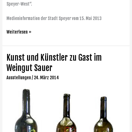
Speyer-West“.
Medieninformation der Stadt Speyer vom 15. Mai 2013
Weiterlesen »
Kunst und Künstler zu Gast im
Kunst
und
Weingut Sauer
Künstler
zu
Ausstellungen
/
24. März 2014
Gast
im
Weingut
Sauer