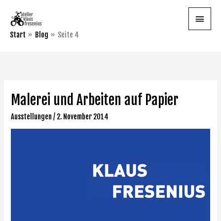
Zum
Haupt
Inhalt
springen
Start
Blog
Seite 4
Malerei und Arbeiten auf Papier
Malerei
und
Ausstellungen
/
2. November 2014
Arbeiten
auf
Papier