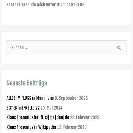
Kontaktieren Sie mich unter
0151
4
18
18189
S
u
c
h
Neueste Beiträge
e
n
ALLES IM FLUSS in Mannheim
8. September 2025
n
E XPERImENtELLe 22
29. Mai 2024
a
Klaus Fresenius bei fi|si|ma|den|de
22. Februar 2023
c
h
Klaus Fresenius in Wikipedia
13. Februar 2023