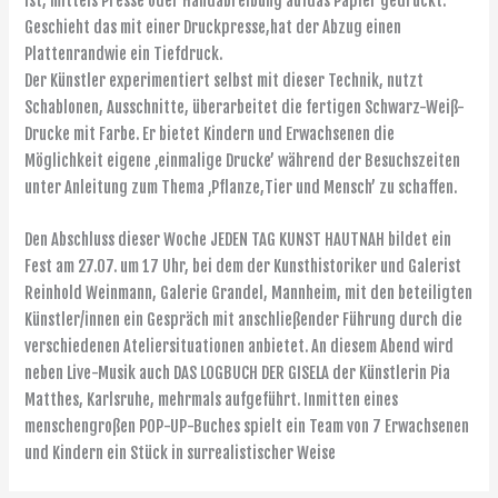
ist, mittels Presse oder Handabreibung aufdas Papier gedruckt.
Geschieht das mit einer Druckpresse,hat der Abzug einen
Plattenrandwie ein Tiefdruck.
Der Künstler experimentiert selbst mit dieser Technik, nutzt
Schablonen, Ausschnitte, überarbeitet die fertigen Schwarz-Weiß-
Drucke mit Farbe. Er bietet Kindern und Erwachsenen die
Möglichkeit eigene ‚einmalige Drucke’ während der Besuchszeiten
unter Anleitung zum Thema ‚Pflanze,Tier und Mensch’ zu schaffen.
Den Abschluss dieser Woche JEDEN TAG KUNST HAUTNAH bildet ein
Fest am 27.07. um 17 Uhr, bei dem der Kunsthistoriker und Galerist
Reinhold Weinmann, Galerie Grandel, Mannheim, mit den beteiligten
Künstler/innen ein Gespräch mit anschließender Führung durch die
verschiedenen Ateliersituationen anbietet. An diesem Abend wird
neben Live-Musik auch DAS LOGBUCH DER GISELA der Künstlerin Pia
Matthes, Karlsruhe, mehrmals aufgeführt. Inmitten eines
menschengroßen POP-UP-Buches spielt ein Team von 7 Erwachsenen
und Kindern ein Stück in surrealistischer Weise