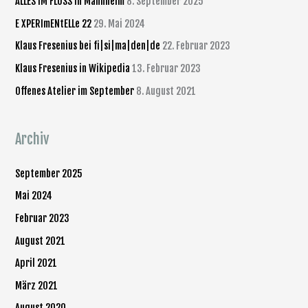
ALLES IM FLUSS in Mannheim
8. September 2025
n
E XPERImENtELLe 22
29. Mai 2024
n
Klaus Fresenius bei fi|si|ma|den|de
22. Februar 2023
a
Klaus Fresenius in Wikipedia
13. Februar 2023
c
Offenes Atelier im September
8. August 2021
h
:
Archiv
September 2025
Mai 2024
Februar 2023
August 2021
April 2021
März 2021
August 2020