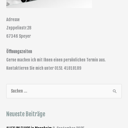
Adresse
Zeppelinstr.28
67346 Speyer
Öffnungszeiten
Gerne machen ich mit Ihnen einen persönlichen Termin aus.
Kontaktieren Sie mich unter
0151
4
18
18189
S
u
c
Neueste Beiträge
h
e