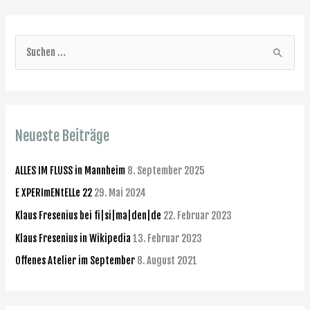
S
u
c
h
Neueste Beiträge
e
n
ALLES IM FLUSS in Mannheim
8. September 2025
n
E XPERImENtELLe 22
29. Mai 2024
a
Klaus Fresenius bei fi|si|ma|den|de
22. Februar 2023
c
h
Klaus Fresenius in Wikipedia
13. Februar 2023
:
Offenes Atelier im September
8. August 2021