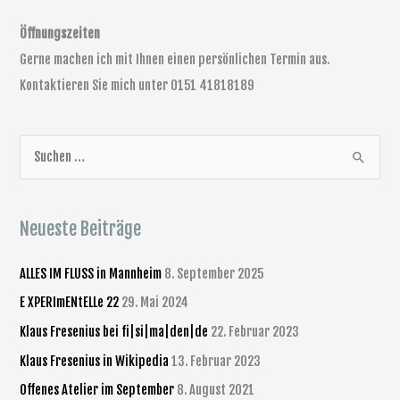
Öffnungszeiten
Gerne machen ich mit Ihnen einen persönlichen Termin aus.
Kontaktieren Sie mich unter
0151
4
18
18189
S
u
c
Neueste Beiträge
h
e
ALLES IM FLUSS in Mannheim
8. September 2025
n
E XPERImENtELLe 22
29. Mai 2024
n
Klaus Fresenius bei fi|si|ma|den|de
22. Februar 2023
a
Klaus Fresenius in Wikipedia
13. Februar 2023
c
Offenes Atelier im September
8. August 2021
h