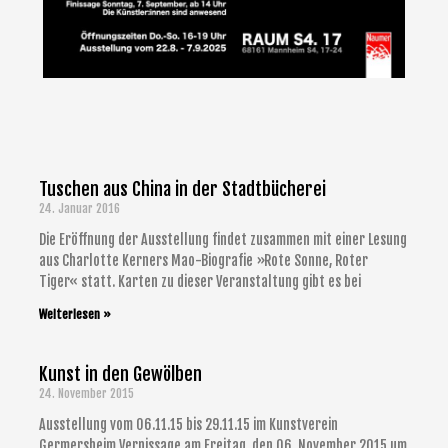
Tuschen aus China in der Stadtbücherei
S
S
S
S
S
24. Januar 2016
e
e
e
e
e
i
i
i
i
i
Die Eröffnung der Ausstellung findet zusammen mit einer Lesung
t
t
t
t
t
aus Charlotte Kerners Mao-Biografie »Rote Sonne, Roter
Tiger« statt. Karten zu dieser Veranstaltung gibt es bei
e
e
e
e
e
Weiterlesen »
Kunst in den Gewölben
24. November 2015
Ausstellung vom 06.11.15 bis 29.11.15 im Kunstverein
Germersheim Vernissage am Freitag, den 06. November 2015 um