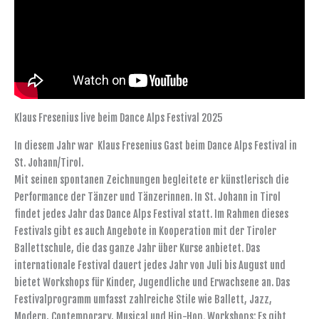
Klaus Fresenius live beim Dance Alps Festival 2025
In diesem Jahr war Klaus Fresenius Gast beim Dance Alps Festival in
St. Johann/Tirol.
Mit seinen spontanen Zeichnungen begleitete er künstlerisch die
Performance der Tänzer und Tänzerinnen. In St. Johann in Tirol
findet jedes Jahr das Dance Alps Festival statt. Im Rahmen dieses
Festivals gibt es auch Angebote in Kooperation mit der Tiroler
Ballettschule, die das ganze Jahr über Kurse anbietet. Das
internationale Festival dauert jedes Jahr von Juli bis August und
bietet Workshops für Kinder, Jugendliche und Erwachsene an. Das
Festivalprogramm umfasst zahlreiche Stile wie Ballett, Jazz,
Modern, Contemporary, Musical und Hip-Hop. Workshops: Es gibt