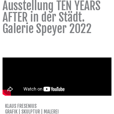
Ausstellung TEN YEARS
AFTER in der Städt.
Galerie Speyer 2022
KLAUS FRESENIUS
GRAFIK | SKULPTUR | MALEREI